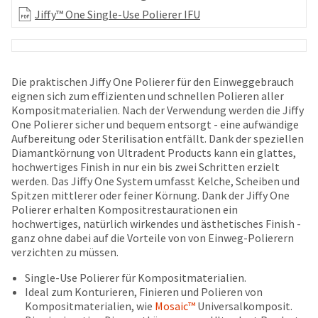
your
be
Jiffy™ One Single-Use Polierer IFU
HighRadius
shipped
account.
at
This
a
email
later
is
date
Die praktischen Jiffy One Polierer für den Einweggebrauch
the
separate
eignen sich zum effizienten und schnellen Polieren aller
best
from
Kompositmaterialien. Nach der Verwendung werden die Jiffy
way
the
One Polierer sicher und bequem entsorgt - eine aufwändige
to
rest
Aufbereitung oder Sterilisation entfällt. Dank der speziellen
create
of
Diamantkörnung von Ultradent Products kann ein glattes,
your
your
hochwertiges Finish in nur ein bis zwei Schritten erzielt
HighRadius
order
werden. Das Jiffy One System umfasst Kelche, Scheiben und
account
once
Spitzen mittlerer oder feiner Körnung. Dank der Jiffy One
because
it
Polierer erhalten Kompositrestaurationen ein
it
has
hochwertiges, natürlich wirkendes und ästhetisches Finish -
contains
been
ganz ohne dabei auf die Vorteile von von Einweg-Polierern
a
replenished.
verzichten zu müssen.
unique
link
The
Single-Use Polierer für Kompositmaterialien.
associated
estimated
Ideal zum Konturieren, Finieren und Polieren von
with
ship
Kompositmaterialien, wie
Mosaic™
Universalkomposit.
your