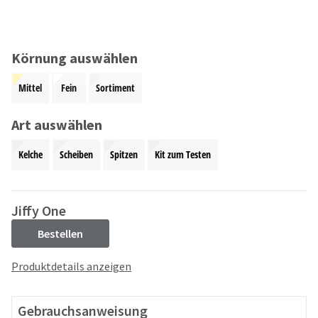
and
an
our
automated
manufacturing
email
team
from
Körnung auswählen
is
HighRadius
currently
that
Mittel
Fein
Sortiment
working
contains
to
important
replenish
Art auswählen
login
it.
information:
Kelche
Scheiben
Spitzen
Kit zum Testen
You
Please
can
refer
still
to
add
this
Jiffy One
these
email
items
Bestellen
and
to
follow
your
its
Produktdetails anzeigen
order
directions
and
to
they
create
Gebrauchsanweisung
will