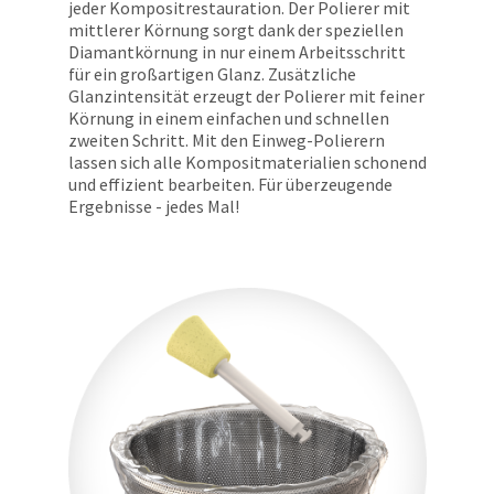
jeder Kompositrestauration. Der Polierer mit
item
Ultradent
at
mittlerer Körnung sorgt dank der speziellen
Products,
any
Diamantkörnung in nur einem Arbeitsschritt
Inc.
time
für ein großartigen Glanz. Zusätzliche
PO
while
Glanzintensität erzeugt der Polierer mit feiner
Box
still
Körnung in einem einfachen und schnellen
952648
in
zweiten Schritt. Mit den Einweg-Polierern
the
St.
lassen sich alle Kompositmaterialien schonend
backordered
Louis,
und effizient bearbeiten. Für überzeugende
status.
MO
Ergebnisse - jedes Mal!
63195