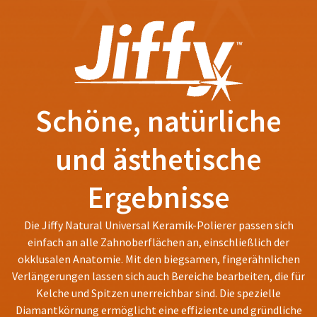
status
third-
by
party
calling
our
payment
customer
management
service
department
platform
at
Schöne, natürliche
HighRadius.
888.230.1420.
Please
The
und ästhetische
have
estimated
ship
your
date*
Ergebnisse
login
is
subject
credentials
to
Die Jiffy Natural Universal Keramik-Polierer passen sich
ready.
change
einfach an alle Zahnoberflächen an, einschließlich der
at
anytime
okklusalen Anatomie. Mit den biegsamen, fingerähnlichen
ancel
due
Verlängerungen lassen sich auch Bereiche bearbeiten, die für
to
Kelche und Spitzen unerreichbar sind. Die spezielle
item
ntinue
availability.
Diamantkörnung ermöglicht eine effiziente und gründliche
to