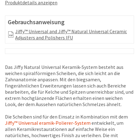
your
Produktdetails anzeigen
be
HighRadius
shipped
account.
at
This
Gebrauchsanweisung
a
email
later
Jiffy™ Universal and Jiffy™ Natural Universal Ceramic
is
date
Adjusters and Polishers IFU
the
separate
best
from
way
the
to
rest
create
of
Das Jiffy Natural Universal Keramik-System besteht aus
your
your
weichen spiralförmigen Scheiben, die sich leicht an die
HighRadius
order
Zahnanatomie anpassen. Mit den biegsamen,
account
once
fingerähnlichen Erweiterungen lassen sich auch Bereiche
because
it
bearbeiten, die für Kelche und Spitzen unerreichbar sind, und
it
has
extrem hochglänzende Flächen erhalten einen weichen
contains
been
Look, der dem Aussehen natürlichen Schmelzes ähnelt.
a
replenished.
unique
Die Scheiben sind für den Einsatz in Kombination mit dem
link
The
Jiffy™ Universal eramik-Polierer-System
entwickelt, um
associated
estimated
allen Keramikrestaurationen auf einfache Weise ein
with
ship
natürliches, hochwertiges Finish zu verleihen. Die mit
your