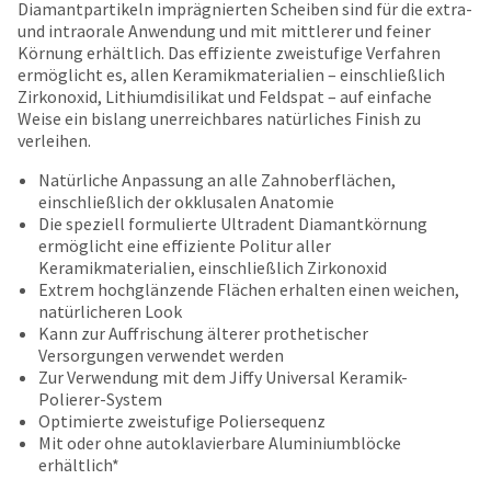
date
Diamantpartikeln imprägnierten Scheiben sind für die extra-
account.
is
und intraorale Anwendung und mit mittlerer und feiner
If
subject
Körnung erhältlich. Das effiziente zweistufige Verfahren
you
to
ermöglicht es, allen Keramikmaterialien – einschließlich
do
change
Zirkonoxid, Lithiumdisilikat und Feldspat – auf einfache
not
at
Weise ein bislang unerreichbares natürliches Finish zu
have
any
verleihen.
access
time
to
due
Natürliche Anpassung an alle Zahnoberflächen,
this
to
einschließlich der okklusalen Anatomie
email
item
Die speziell formulierte Ultradent Diamantkörnung
you
availability.
ermöglicht eine effiziente Politur aller
will
You
Keramikmaterialien, einschließlich Zirkonoxid
be
will
Extrem hochglänzende Flächen erhalten einen weichen,
able
receive
natürlicheren Look
to
an
Kann zur Auffrischung älterer prothetischer
self-
order
Versorgungen verwendet werden
register,
confirmation
Zur Verwendung mit dem Jiffy Universal Keramik-
but
email
Polierer-System
will
and
Optimierte zweistufige Poliersequenz
need
an
Mit oder ohne autoklavierbare Aluminiumblöcke
your
email
erhältlich*
customer
when