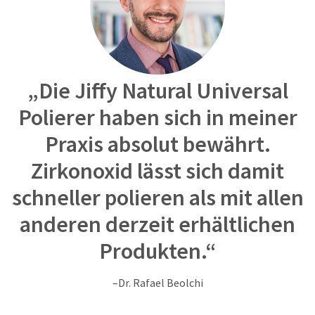
item
Ultradent
at
Products,
any
Inc.
time
PO
while
Box
still
952648
in
„Die Jiffy Natural Universal
the
St.
backordered
Louis,
Polierer haben sich in meiner
status.
MO
Praxis absolut bewährt.
63195
Zirkonoxid lässt sich damit
schneller polieren als mit allen
anderen derzeit erhältlichen
Produkten.“
–Dr. Rafael Beolchi