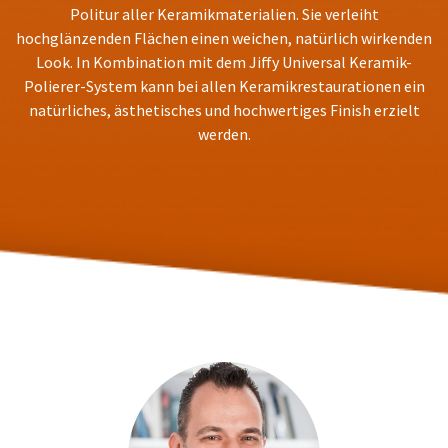
You
hRadius
Politur aller Keramikmaterialien. Sie verleiht
will
hochglänzenden Flächen einen weichen, natürlich wirkenden
receive
an
Look. In Kombination mit dem Jiffy Universal Keramik-
If
order
Polierer-System kann bei allen Keramikrestaurationen ein
you
confirmation
natürliches, ästhetisches und hochwertiges Finish erzielt
need
email
to
and
werden.
an
contact
email
Ultradent,
when
please
the
call
item
U.S.
is
Customer
ready
Support
to
at
ship.
1.800.552.5512
You
will
Always
have
the
remit
option
physical
to
checks
cancel
to:
the