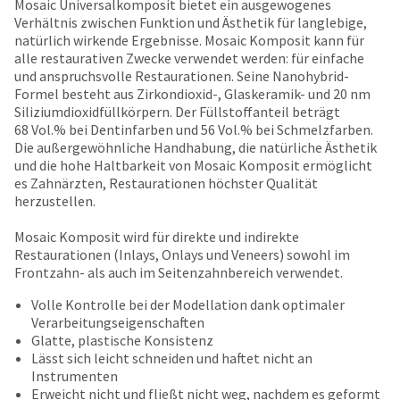
date
Mosaic Universalkomposit bietet ein ausgewogenes
account.
is
Verhältnis zwischen Funktion und Ästhetik für langlebige,
If
subject
natürlich wirkende Ergebnisse. Mosaic Komposit kann für
you
to
alle restaurativen Zwecke verwendet werden: für einfache
do
change
und anspruchsvolle Restaurationen. Seine Nanohybrid-
not
at
Formel besteht aus Zirkondioxid-, Glaskeramik- und 20 nm
have
any
Siliziumdioxidfüllkörpern. Der Füllstoffanteil beträgt
access
time
68 Vol.% bei Dentinfarben und 56 Vol.% bei Schmelzfarben.
to
due
Die außergewöhnliche Handhabung, die natürliche Ästhetik
this
to
und die hohe Haltbarkeit von Mosaic Komposit ermöglicht
email
item
es Zahnärzten, Restaurationen höchster Qualität
you
availability.
herzustellen.
will
You
be
will
Mosaic Komposit wird für direkte und indirekte
able
receive
Restaurationen (Inlays, Onlays und Veneers) sowohl im
to
an
Frontzahn- als auch im Seitenzahnbereich verwendet.
self-
order
register,
Volle Kontrolle bei der Modellation dank optimaler
confirmation
but
Verarbeitungseigenschaften
email
will
Glatte, plastische Konsistenz
and
need
Lässt sich leicht schneiden und haftet nicht an
an
your
Instrumenten
email
customer
Erweicht nicht und fließt nicht weg, nachdem es geformt
when