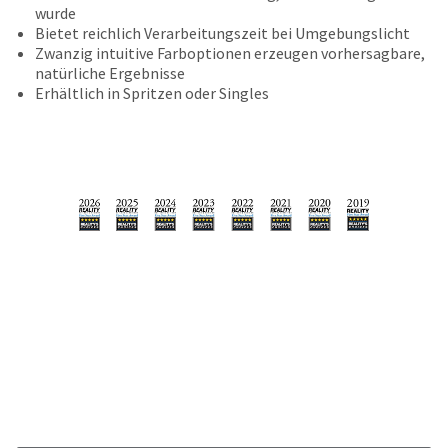
number
wurde
the
and
Bietet reichlich Verarbeitungszeit bei Umgebungslicht
item
an
Zwanzig intuitive Farboptionen erzeugen vorhersagbare,
is
invoice
natürliche Ergebnisse
ready
number
Erhältlich in Spritzen oder Singles
to
for
ship.
identification.
You
have
the
You
option
are
to
cancel
now
the
leaving
item
at
Ultradent.com
any
and
time
being
while
still
redirected
in
to
the
backordered
our