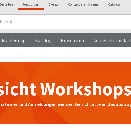
Bestellen
Ressourcen
Events
Kontaktieren Sie uns
Katalog
uktanleitung
Katalog
Broschüren
Anmeldeformular f
sicht Workshops
rmationen und Anmeldungen wenden Sie sich bitte an das austra