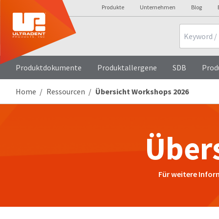
Produkte
Unternehmen
Blog
Search
Produktdokumente
Produktallergene
SDB
Prod
Home
Ressourcen
Übersicht Workshops 2026
Über
Für weitere Info