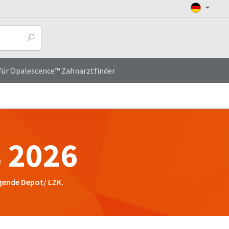
ür Opalescence™ Zahnarztfinder
 2026
gende Depot/ LZK.