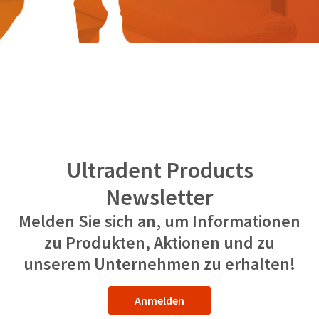
the
You
option
are
to
cancel
now
the
item
leaving
at
Ultradent.com
any
time
and
while
being
still
in
redirected
the
Ultradent Products
to
backordered
status
our
Newsletter
by
third-
calling
Melden Sie sich an, um Informationen
our
party
customer
zu Produkten, Aktionen und zu
service
payment
department
unserem Unternehmen zu erhalten!
management
at
888.230.1420.
platform
Anmelden
HighRadius.
The