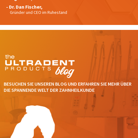
any
access
time
- Dr. Dan Fischer,
to
due
Gründer und CEO im Ruhestand
this
to
email
item
you
availability.
will
You
be
will
able
receive
to
an
self-
order
register,
confirmation
but
email
will
and
need
an
your
BESUCHEN SIE UNSEREN BLOG UND ERFAHREN SIE MEHR ÜBER
email
customer
when
DIE SPANNENDE WELT DER ZAHNHEILKUNDE
number
the
and
item
an
is
invoice
ready
number
to
for
ship.
identification.
You
have