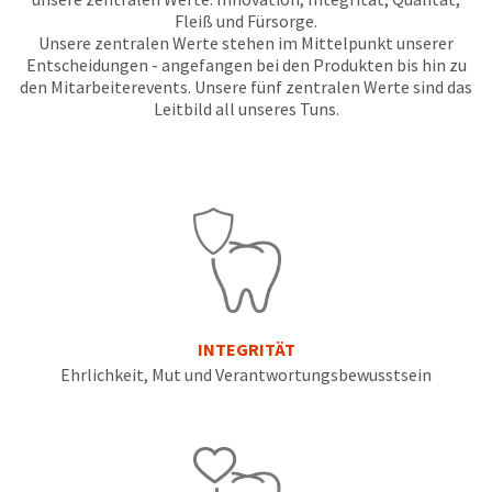
any
access
Fleiß und Fürsorge.
time
to
due
Unsere zentralen Werte stehen im Mittelpunkt unserer
this
to
Entscheidungen - angefangen bei den Produkten bis hin zu
email
item
you
den Mitarbeiterevents. Unsere fünf zentralen Werte sind das
availability.
will
Leitbild all unseres Tuns.
You
be
will
able
receive
to
an
self-
order
register,
confirmation
but
email
will
and
need
an
your
email
customer
when
number
the
and
INTEGRITÄT
item
an
Ehrlichkeit, Mut und Verantwortungsbewusstsein
is
invoice
ready
number
to
for
ship.
identification.
You
have