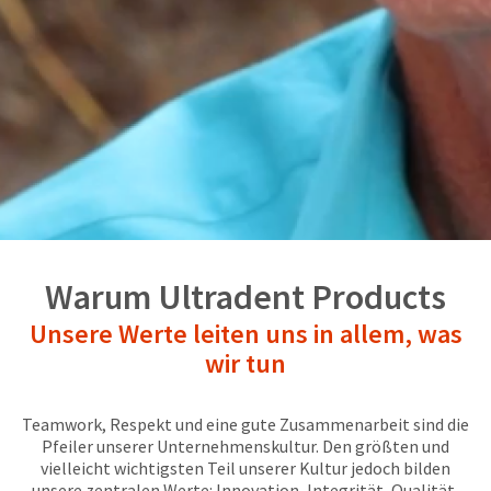
a
email
later
is
date
the
separate
best
from
way
the
to
rest
create
of
your
your
HighRadius
order
account
once
because
it
it
has
contains
been
a
replenished.
unique
Warum Ultradent Products
link
The
associated
Unsere Werte leiten uns in allem, was
estimated
with
ship
wir tun
your
date
account.
is
If
subject
you
Teamwork, Respekt und eine gute Zusammenarbeit sind die
to
do
Pfeiler unserer Unternehmenskultur. Den größten und
change
not
vielleicht wichtigsten Teil unserer Kultur jedoch bilden
at
have
unsere zentralen Werte: Innovation, Integrität, Qualität,