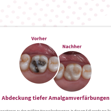
Abdeckung tiefer Amalgamverfärbungen
urationen zu den größten Herausforderungen. In diesem Fall wurde nur T