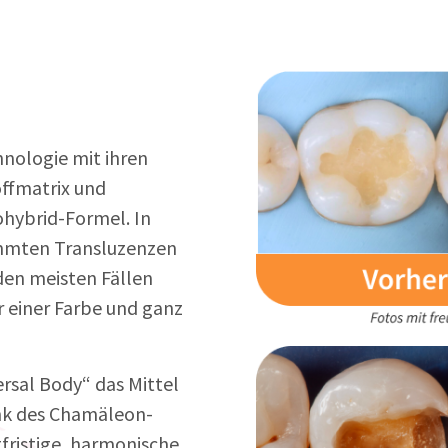
hnologie mit ihren
ffmatrix und
ohybrid-Formel. In
immten Transluzenzen
den meisten Fällen
r einer Farbe und ganz
ersal Body“ das Mittel
Dank des Chamäleon-
gfristige, harmonische