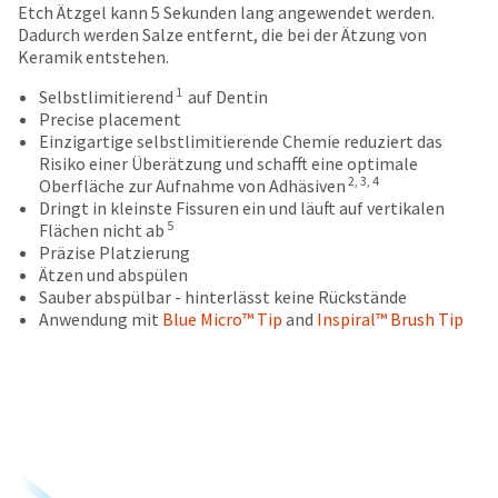
number
Etch Ätzgel kann 5 Sekunden lang angewendet werden.
the
and
Dadurch werden Salze entfernt, die bei der Ätzung von
item
an
Keramik entstehen.
is
invoice
ready
1
number
Selbstlimitierend
auf Dentin
to
for
Precise placement
ship.
identification.
Einzigartige selbstlimitierende Chemie reduziert das
You
Risiko einer Überätzung und schafft eine optimale
have
2, 3, 4
Oberfläche zur Aufnahme von Adhäsiven
the
You
Dringt in kleinste Fissuren ein und läuft auf vertikalen
option
5
Flächen nicht ab
are
to
Präzise Platzierung
cancel
now
Ätzen und abspülen
the
Sauber abspülbar - hinterlässt keine Rückstände
leaving
item
Anwendung mit
Blue Micro™ Tip
and
Inspiral™ Brush Tip
at
Ultradent.com
any
and
time
being
while
still
redirected
in
to
the
backordered
our