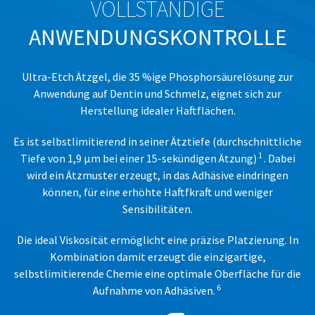
VOLLSTÄNDIGE
item
Ultradent
at
Products,
ANWENDUNGSKONTROLLE
any
Inc.
time
PO
while
Box
still
Ultra-Etch Ätzgel, die 35 %ige Phosphorsäurelösung zur
952648
in
Anwendung auf Dentin und Schmelz, eignet sich zur
the
St.
backordered
Louis,
Herstellung idealer Haftflächen.
status.
MO
63195
Es ist selbstlimitierend in seiner Ätztiefe (durchschnittliche
1
Tiefe von 1,9 μm bei einer 15-sekündigen Ätzung)
. Dabei
wird ein Ätzmuster erzeugt, in das Adhäsive eindringen
können, für eine erhöhte Haftfkraft und weniger
Sensibilitäten.
Die ideal Viskosität ermöglicht eine präzise Platzierung. In
Kombination damit erzeugt die einzigartige,
selbstlimitierende Chemie eine optimale Oberfläche für die
6
Aufnahme von Adhäsiven.