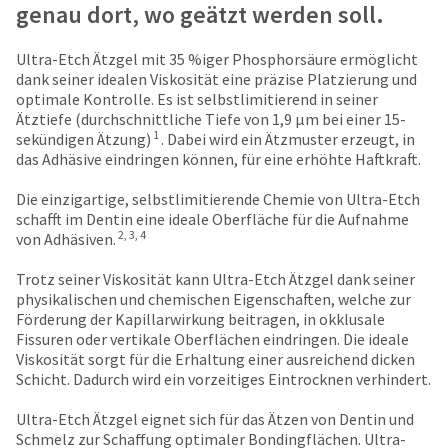
date
genau dort, wo geätzt werden soll.
account.
is
If
subject
you
Ultra-Etch Ätzgel mit 35 %iger Phosphorsäure ermöglicht
to
do
dank seiner idealen Viskosität eine präzise Platzierung und
change
not
optimale Kontrolle. Es ist selbstlimitierend in seiner
at
have
Ätztiefe (durchschnittliche Tiefe von 1,9 μm bei einer 15-
any
access
1
sekündigen Ätzung)
. Dabei wird ein Ätzmuster erzeugt, in
time
to
das Adhäsive eindringen können, für eine erhöhte Haftkraft.
due
this
to
email
Die einzigartige, selbstlimitierende Chemie von Ultra-Etch
item
you
schafft im Dentin eine ideale Oberfläche für die Aufnahme
availability.
will
2, 3, 4
von Adhäsiven.
You
be
will
able
Trotz seiner Viskosität kann Ultra-Etch Ätzgel dank seiner
receive
to
physikalischen und chemischen Eigenschaften, welche zur
an
self-
Förderung der Kapillarwirkung beitragen, in okklusale
order
register,
Fissuren oder vertikale Oberflächen eindringen. Die ideale
confirmation
but
Viskosität sorgt für die Erhaltung einer ausreichend dicken
email
will
Schicht. Dadurch wird ein vorzeitiges Eintrocknen verhindert.
and
need
an
your
Ultra-Etch Ätzgel eignet sich für das Ätzen von Dentin und
email
customer
Schmelz zur Schaffung optimaler Bondingflächen. Ultra-
when