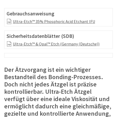
your
be
HighRadius
shipped
account.
Gebrauchsanweisung
at
This
a
Ultra-Etch™ 35% Phosphoric Acid Etchant IFU
email
later
is
date
the
Sicherheitsdatenblätter (SDB)
separate
best
from
way
Ultra-Etch™ & Opal™ Etch (Germany (Deutsche))
the
to
rest
create
of
your
your
HighRadius
order
Der Ätzvorgang ist ein wichtiger
account
once
because
Bestandteil des Bonding-Prozesses.
it
it
has
Doch nicht jedes Ätzgel ist präzise
contains
been
a
kontrollierbar. Ultra-Etch Ätzgel
replenished.
unique
verfügt über eine ideale Viskosität und
link
The
ermöglicht dadurch eine gleichmäßige,
associated
estimated
with
gezielte und kontrollierte Anwendung,
ship
your