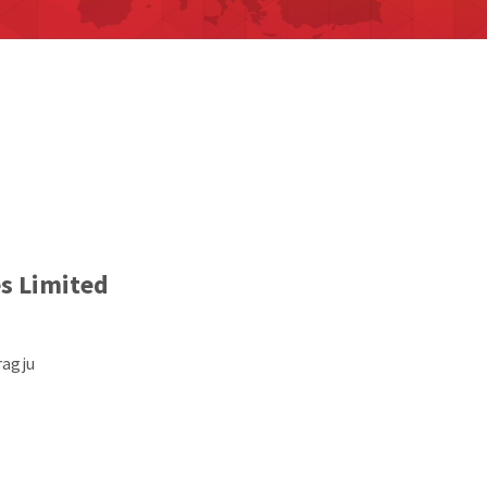
es Limited
ragju