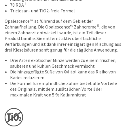
date
account.
4
78 RDA
is
If
Triclosan- und TiO2-freie Formel
subject
you
to
Opalescence™ ist führend auf dem Gebiet der
do
change
5
Zahnaufhellung. Die Opalescence™ Zahncreme
, die von
not
at
einem Zahnarzt entwickelt wurde, ist ein Teil dieser
have
any
Produktfamilie. Sie entfernt aktiv oberflächliche
access
time
Verfärbungen und ist dank ihrer einzigartigen Mischung aus
to
due
drei Kieselsäuren sanft genug für die tägliche Anwendung.
this
to
email
item
Drei Arten exotischer Minze werden zu einem frischen,
you
availability.
sauberen und kühlen Geschmack vermischt
will
You
Die hinzugefügte Süße von Xylitol kann das Risiko von
be
will
Karies reduzieren
able
receive
Die Formel für empfindliche Zähne bietet alle Vorteile
to
an
des Originals, mit dem zusätzlichen Vorteil der
self-
order
maximalen Kraft von 5 % Kaliumnitrat
register,
confirmation
but
email
will
and
need
an
your
email
customer
when