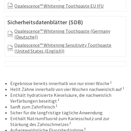
your
be
Opalescence™ Whitening Toothpaste EU IFU
HighRadius
shipped
account.
at
This
Sicherheitsdatenblätter (SDB)
a
email
later
is
Opalescence™ Whitening Toothpaste (Germany
date
the
(Deutsche))
separate
best
Opalescence™ Whitening Sensitivity Toothpaste
from
way
(United States (English))
the
to
rest
create
of
your
your
HighRadius
order
account
once
because
1
Ergebnisse bereits innerhalb von nur einer Woche
it
it
1
Hellt Zähne innerhalb von vier Wochen nachweislich auf
has
contains
Enthält hydratisierte Kieselsäure, die nachweislich
been
a
1
Verfärbungen beseitigt
replenished.
unique
1
Sanft zum Zahnfleisch
link
Sicher für die langfristige tägliche Anwendung
The
associated
Enthält Natriumfluorid zum Kariesschutz und zur
estimated
with
2
Stärkung des Zahnschmelzes
ship
your
3
Außergewöhnliche Fluoridaufnahme