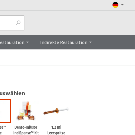
Top
Restauration
Indirekte Restauration
auswählen
nse™
Dento-Infusor
1,2 ml
e
IndiSpense™ Kit
Leerspritze