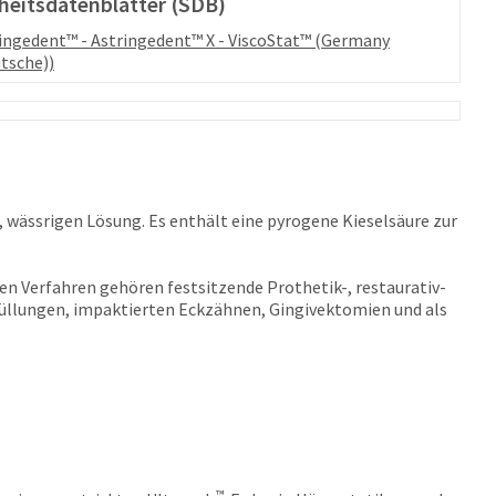
heitsdatenblätter (SDB)
ingedent™ - Astringedent™ X - ViscoStat™ (Germany
tsche))
, wässrigen Lösung. Es enthält eine pyrogene Kieselsäure zur
esen Verfahren gehören festsitzende Prothetik-, restaurativ-
üllungen, impaktierten Eckzähnen, Gingivektomien und als
™