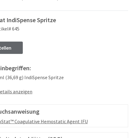
at IndiSpense Spritze
tikel# 645
tellen
 inbegriffen:
 ml (36,69 g) IndiSpense Spritze
etails anzeigen
uchsanweisung
oStat™ Coagulative Hemostatic Agent IFU