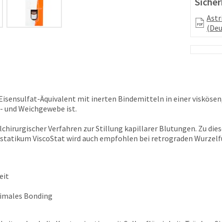
Sicher
Astr
(Deu
Eisensulfat-Äquivalent mit inerten Bindemitteln in einer viskösen
- und Weichgewebe ist.
alchirurgischer Verfahren zur Stillung kapillarer Blutungen. Zu di
tatikum ViscoStat wird auch empfohlen bei retrograden Wurzelf
eit
timales Bonding