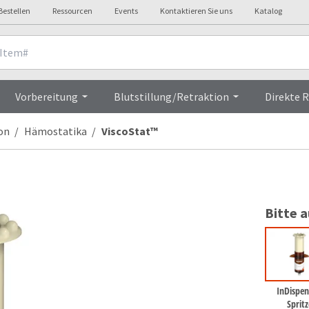
Bestellen
Ressourcen
Events
Kontaktieren Sie uns
Katalog
Overview
Vorbereitung
Blutstillung/Retraktion
Direkte 
on
Hämostatika
ViscoStat™
Bitte 
InDispe
Spritz