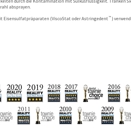
keiten durch die Kontamination mit Sulkusflüssigkeit. Tränken Si
trahl absprayen.
™
 Eisensulfatpräparaten (ViscoStat oder Astringedent
) verwend