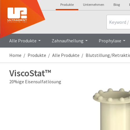
Produkte
Unternehmen
Blog
Search
Alle Produkte
Zahnaufhellung
Prophylaxe
Home
Produkte
Alle Produkte
Blutstillung/Retrakti
ViscoStat™
20%ige Eisensulfatlösung