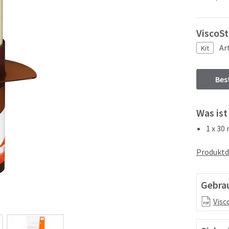
ViscoSt
Ar
Kit
Bes
Was ist
1 x 30
Produktd
Gebra
Visc