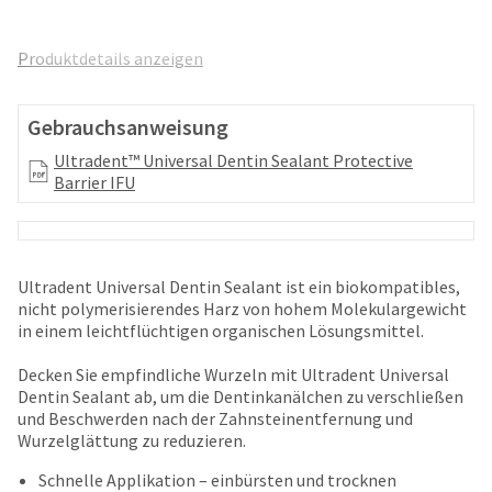
and
an
our
automated
manufacturing
Produktdetails anzeigen
email
team
from
is
HighRadius
currently
Gebrauchsanweisung
that
working
contains
Ultradent™ Universal Dentin Sealant Protective
to
important
Barrier IFU
replenish
login
it.
information:
You
Please
can
refer
Ultradent Universal Dentin Sealant ist ein biokompatibles,
still
to
nicht polymerisierendes Harz von hohem Molekulargewicht
add
this
in einem leichtflüchtigen organischen Lösungsmittel.
these
email
items
and
Decken Sie empfindliche Wurzeln mit Ultradent Universal
to
follow
Dentin Sealant ab, um die Dentinkanälchen zu verschließen
your
its
und Beschwerden nach der Zahnsteinentfernung und
order
directions
Wurzelglättung zu reduzieren.
and
to
they
create
Schnelle Applikation – einbürsten und trocknen
will