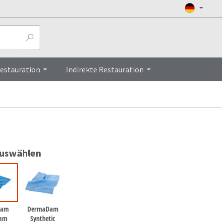
Top
Restauration
Indirekte Restauration
auswählen
Dam
DermaDam
dam
Synthetic