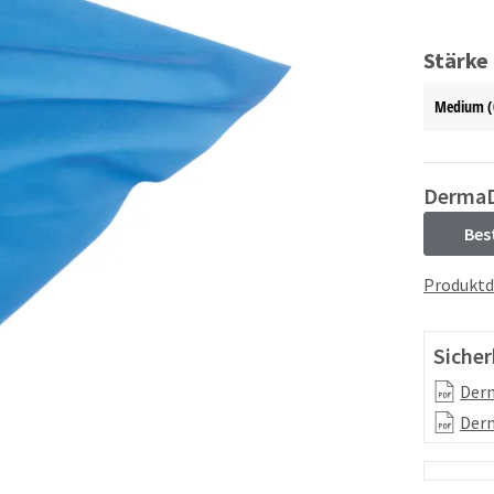
Stärke
Medium (
Derma
Bes
Produktd
Sicher
Der
Der