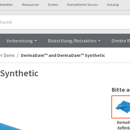
Bestellen
Ressourcen
Events
Kontaktieren Sie uns
Katalog
Overview
Vorbereitung
Blutstillung/Retraktion
Direkte 
er Dams
DermaDam™ and DermaDam™ Synthetic
ynthetic
Bitte 
Derma
Koffer