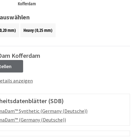
Kofferdam
 auswählen
0,20 mm)
Heavy (0,25 mm)
Dam Kofferdam
tellen
etails anzeigen
heitsdatenblätter (SDB)
maDam™ Synthetic (Germany (Deutsche))
maDam™ (Germany (Deutsche))