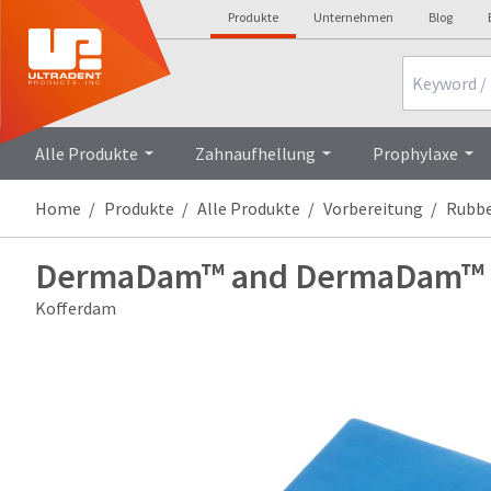
Produkte
Unternehmen
Blog
Search
Alle Produkte
Zahnaufhellung
Prophylaxe
Home
Produkte
Alle Produkte
Vorbereitung
Rubb
DermaDam™ and DermaDam™ S
Kofferdam