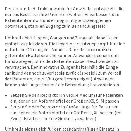
your
be
HighRadius
Der Umbrella Retraktor wurde für Anwender entwickelt, die
shipped
account.
nur das Beste für ihre Patienten wollen. Er verbessert den
at
This
Patientenkomfort und ermöglicht gleichzeitig einen
a
email
optimalen, stabilen Zugang zum Behandlungsfeld.
later
is
date
the
Umbrella hält Lippen, Wangen und Zunge ab; dabei ist er
separate
best
einfach zu platzieren. Die Federunterstützung sorgt für eine
from
way
natürliche Öffnung des Mundes. Dank der anatomisch
the
to
geformten Haltebereiche können Anwender bequem eine
rest
create
Hand ablegen, ohne den Patienten dabei Beschwerden zu
of
your
verursachen. Der innovative Zungenhalter hält die Zunge
your
HighRadius
sanft und dennoch zuverlässig zurück (speziell zum Vorteil
order
account
der Patienten, die zu Würgereflexen neigen). Anwender
once
because
können sich ungestört auf die Behandlung konzentrieren.
it
it
has
contains
Setzen Sie den Retraktor in Größe Medium für Patienten
been
a
ein, denen ein Abformlöffel der Größen XS, S, M passen
replenished.
unique
Setzen Sie den Retraktor in Größe Large für Patienten
link
ein, denen ein Abformlöffel der Größen L, XL passen (Im
The
associated
Zweifelsfall ist eher die Größe L zu wählen)
estimated
with
ship
Umbrella eignet sich für den standardmäßigen Einsatz in
your