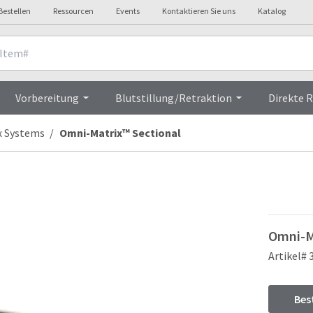
Bestellen
Ressourcen
Events
Kontaktieren Sie uns
Katalog
Overview
Vorbereitung
Blutstillung/Retraktion
Direkte 
x Systems
Omni-Matrix™ Sectional
Omni-Ma
Artikel# 
Bes