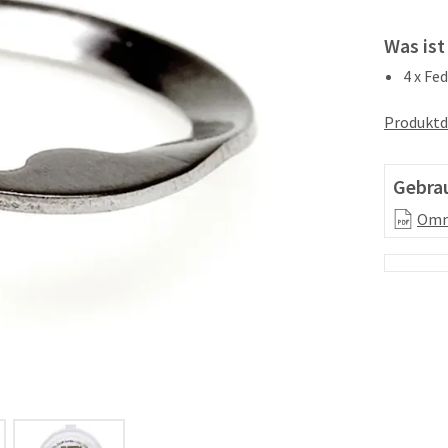
Was ist
4 x Fe
Produktd
Gebra
Omni