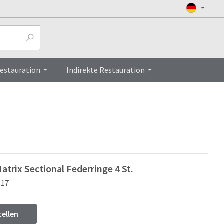
Top
Restauration
Indirekte Restauration
trix Sectional Federringe 4 St.
317
tellen