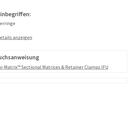
 inbegriffen:
derringe
etails anzeigen
uchsanweisung
-Matrix™ Sectional Matrices & Retainer Clamps IFU