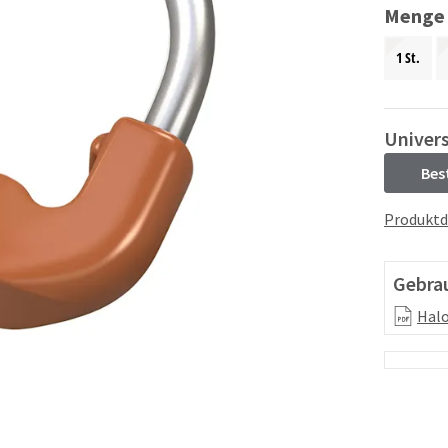
Menge
1 St.
Univers
Bes
Produktd
Gebra
Halo