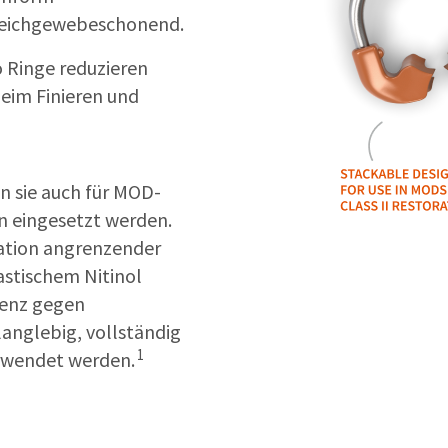
 weichgewebeschonend.
 Ringe reduzieren
beim Finieren und
n sie auch für MOD-
n eingesetzt werden.
ration angrenzender
astischem Nitinol
tenz gegen
langlebig, vollständig
1
erwendet werden.