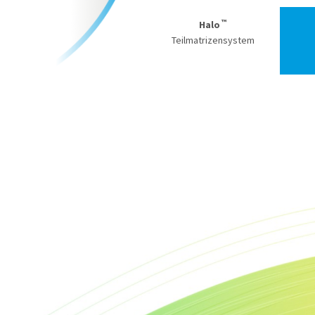
™
Halo
Teilmatrizensystem