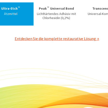
™
™
Ultra-Etch
Peak
Universal Bond
Transcen
Ätzmittel
Lichthärtendes Adhäsiv mit
Universal-Ko
Chlorhexidin (0,2%)
Entdecken Sie die komplette restaurative Lösung →