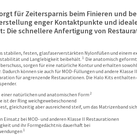
gt für Zeitersparnis beim Finieren und bei 
Herstellung enger Kontaktpunkte und ideal
t: Die schnellere Anfertigung von Restaur
s stabilen, festen, glasfaserverstärkten Nylonfüßen und einem ex
1
tabilität und Langlebigkeit beibehält.
Die anatomisch geformte
erschuss, sorgen für eine natürliche Kontur und erhalten sowohl d
r. Dadurch können sie auch für MOD-Füllungen und andere Klasse I
paration für angrenzende Restaurationen. Die Halo Kits enthalten 
spender.
2
n einer natürlichen und anatomischen Form
e ist der Ring weichgewebeschonend
st, gleichzeitig aber ausreichend steif, um das Matrizenband siche
n Einsatz bei MOD- und anderen Klasse II Restaurationen
igkeit und ihr Formgedächtnis dauerhaft bei
1
Anwendungen