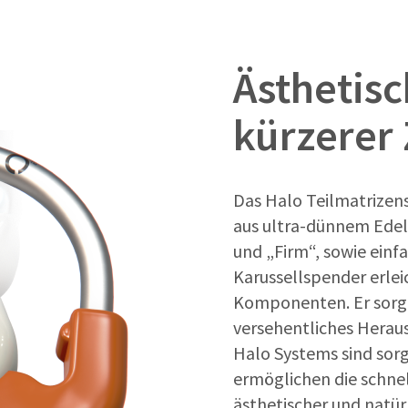
Ästhetisc
kürzerer 
Das Halo Teilmatrizen
aus ultra-dünnem Edels
und „Firm“, sowie einfa
Karussellspender erlei
Komponenten. Er sorgt
versehentliches Heraus
Halo Systems sind sorg
ermöglichen die schne
ästhetischer und natür