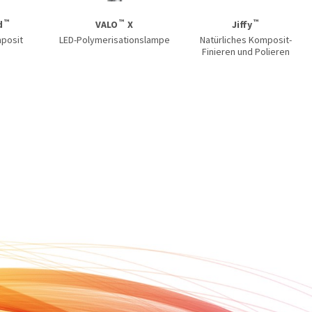
™
™
™
d
VALO
X
Jiffy
mposit
LED-Polymerisationslampe
Natürliches Komposit-
Finieren und Polieren