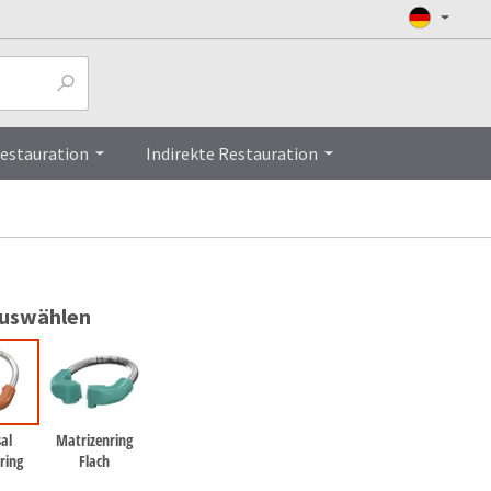
Top
Restauration
Indirekte Restauration
auswählen
al
Matrizenring
ring
Flach