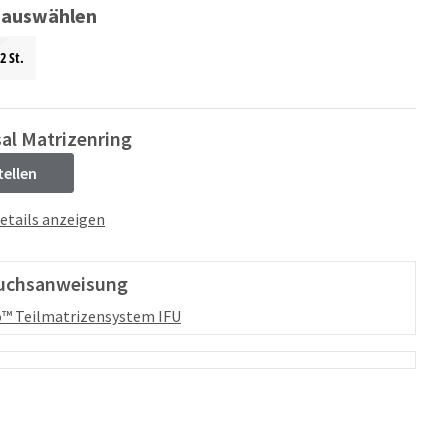
 auswählen
2 St.
al Matrizenring
tellen
etails anzeigen
uchsanweisung
™ Teilmatrizensystem IFU