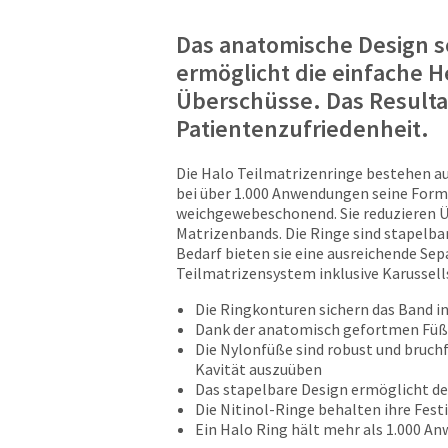
Das anatomische Design sor
ermöglicht die einfache 
Überschüsse. Das Resulta
Patientenzufriedenheit.
Die Halo Teilmatrizenringe bestehen au
bei über 1.000 Anwendungen seine Forms
weichgewebeschonend. Sie reduzieren Üb
Matrizenbands. Die Ringe sind stapelba
Bedarf bieten sie eine ausreichende Se
Teilmatrizensystem inklusive Karussell
Die Ringkonturen sichern das Band i
Dank der anatomisch gefortmen Füß
Die Nylonfüße sind robust und bruchfe
Kavität auszuüben
Das stapelbare Design ermöglicht de
Die Nitinol-Ringe behalten ihre Fest
Ein Halo Ring hält mehr als 1.000 