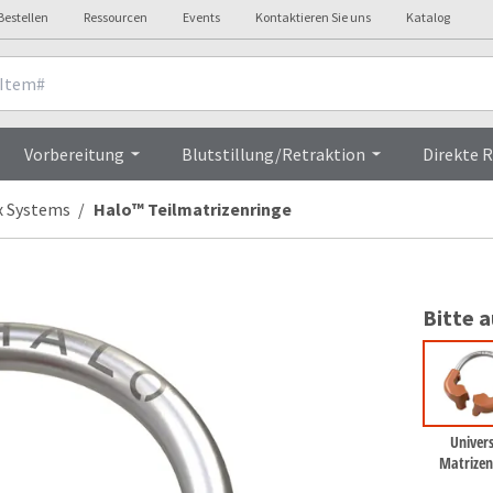
Bestellen
Ressourcen
Events
Kontaktieren Sie uns
Katalog
Overview
Vorbereitung
Blutstillung/Retraktion
Direkte 
x Systems
Halo™ Teilmatrizenringe
Bitte 
Univers
Matrizen