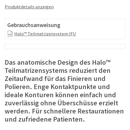
your
be
HighRadius
Produktdetails anzeigen
shipped
account.
at
This
a
email
Gebrauchsanweisung
later
is
date
Halo™ Teilmatrizensystem IFU
the
separate
best
from
way
the
to
rest
create
Das anatomische Design des Halo™
of
your
your
Teilmatrizensystems reduziert den
HighRadius
order
account
Zeitaufwand für das Finieren und
once
because
Polieren. Enge Kontaktpunkte und
it
it
has
ideale Konturen können einfach und
contains
been
a
zuverlässig ohne Überschüsse erzielt
replenished.
unique
werden. Für schnellere Restaurationen
link
The
associated
und zufriedene Patienten.
estimated
with
ship
your