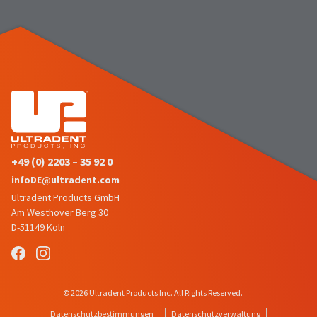
status
third-
by
party
calling
our
payment
customer
management
service
department
platform
at
HighRadius.
888.230.1420.
Please
The
have
estimated
+49 (0) 2203 – 35 92 0
ship
your
infoDE@ultradent.com
date*
login
is
Ultradent Products GmbH
subject
credentials
Am Westhover Berg 30
to
D-51149 Köln
ready.
change
at
anytime
ancel
due
to
© 2026 Ultradent Products Inc. All Rights Reserved.
item
ntinue
availability.
to
Datenschutzbestimmungen
Datenschutzverwaltung