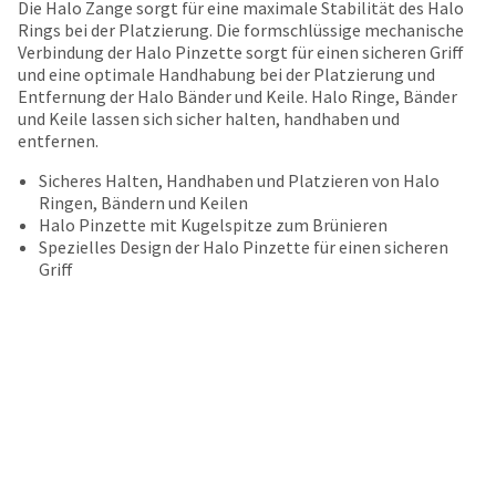
date
Die Halo Zange sorgt für eine maximale Stabilität des Halo
account.
is
Rings bei der Platzierung. Die formschlüssige mechanische
If
subject
Verbindung der Halo Pinzette sorgt für einen sicheren Griff
you
to
und eine optimale Handhabung bei der Platzierung und
do
change
Entfernung der Halo Bänder und Keile. Halo Ringe, Bänder
not
at
und Keile lassen sich sicher halten, handhaben und
have
any
entfernen.
access
time
to
Sicheres Halten, Handhaben und Platzieren von Halo
due
this
Ringen, Bändern und Keilen
to
email
Halo Pinzette mit Kugelspitze zum Brünieren
item
you
Spezielles Design der Halo Pinzette für einen sicheren
availability.
will
Griff
You
be
will
able
receive
to
an
self-
order
register,
confirmation
but
email
will
and
need
an
your
email
customer
when