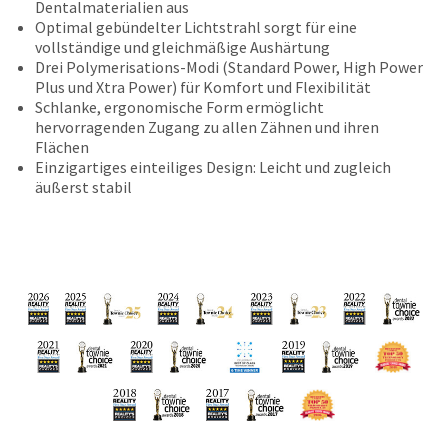
Dentalmaterialien aus
status
third-
Optimal gebündelter Lichtstrahl sorgt für eine
by
party
vollständige und gleichmäßige Aushärtung
calling
Drei Polymerisations-Modi (Standard Power, High Power
our
payment
Plus und Xtra Power) für Komfort und Flexibilität
customer
management
Schlanke, ergonomische Form ermöglicht
service
hervorragenden Zugang zu allen Zähnen und ihren
department
platform
Flächen
at
HighRadius.
Einzigartiges einteiliges Design: Leicht und zugleich
888.230.1420.
Please
äußerst stabil
The
have
estimated
ship
your
date*
login
is
subject
credentials
to
ready.
change
at
anytime
ancel
due
to
item
ntinue
availability.
to