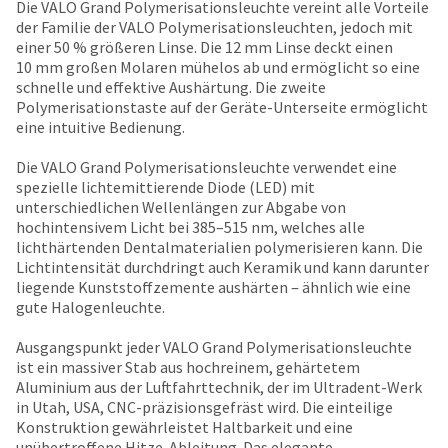
date
Die VALO Grand Polymerisationsleuchte vereint alle Vorteile
account.
is
der Familie der VALO Polymerisationsleuchten, jedoch mit
If
subject
einer 50 % größeren Linse. Die 12 mm Linse deckt einen
you
to
10 mm großen Molaren mühelos ab und ermöglicht so eine
do
change
schnelle und effektive Aushärtung. Die zweite
not
at
Polymerisationstaste auf der Geräte-Unterseite ermöglicht
have
any
eine intuitive Bedienung.
access
time
to
due
Die VALO Grand Polymerisationsleuchte verwendet eine
this
to
spezielle lichtemittierende Diode (LED) mit
email
item
unterschiedlichen Wellenlängen zur Abgabe von
you
availability.
hochintensivem Licht bei 385–515 nm, welches alle
will
You
lichthärtenden Dentalmaterialien polymerisieren kann. Die
be
will
Lichtintensität durchdringt auch Keramik und kann darunter
able
receive
liegende Kunststoffzemente aushärten ‒ ähnlich wie eine
to
an
gute Halogenleuchte.
self-
order
register,
confirmation
Ausgangspunkt jeder VALO Grand Polymerisationsleuchte
but
email
ist ein massiver Stab aus hochreinem, gehärtetem
will
and
Aluminium aus der Luftfahrttechnik, der im Ultradent-Werk
need
an
in Utah, USA, CNC-präzisionsgefräst wird. Die einteilige
your
email
Konstruktion gewährleistet Haltbarkeit und eine
customer
when
unübertroffene Hitze-Ableitung. Das elegante,