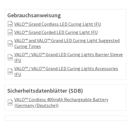
your
be
HighRadius
shipped
account.
Gebrauchsanweisung
at
This
a
VALO™ Grand Cordless LED Curing Light IFU
email
later
is
VALO™ Grand Corded LED Curing Light IFU
date
the
separate
VALO™ and VALO™ Grand LED Curing Light Suggested
best
from
Curing Times
way
the
to
VALO™ / VALO™ Grand LED Curing Lights Barrier Sleeve
rest
create
IFU
of
your
VALO™ / VALO™ Grand LED Curing Lights Accessories
your
HighRadius
IFU
order
account
once
because
it
it
Sicherheitsdatenblätter (SDB)
has
contains
been
VALO™ Cordless 400mAh Rechargeable Battery
a
replenished.
(Germany (Deutsche))
unique
link
The
associated
estimated
with
ship
your