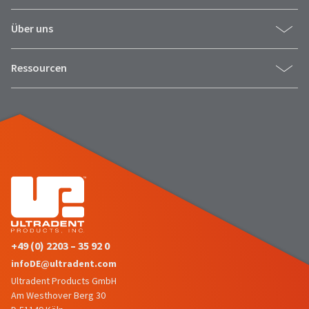
item
Ultradent
at
Products,
Über uns
any
Inc.
time
PO
while
Box
Ressourcen
still
952648
in
the
St.
backordered
Louis,
status.
MO
63195
+49 (0) 2203 – 35 92 0
infoDE@ultradent.com
Ultradent Products GmbH
Am Westhover Berg 30