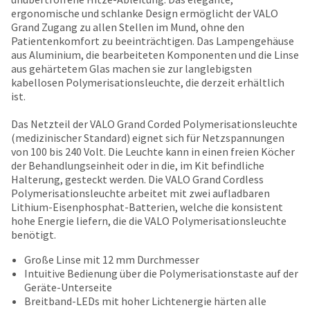
number
the
ergonomische und schlanke Design ermöglicht der VALO
and
item
Grand Zugang zu allen Stellen im Mund, ohne den
an
is
Patientenkomfort zu beeinträchtigen. Das Lampengehäuse
invoice
ready
aus Aluminium, die bearbeiteten Komponenten und die Linse
number
to
aus gehärtetem Glas machen sie zur langlebigsten
for
ship.
kabellosen Polymerisationsleuchte, die derzeit erhältlich
identification.
You
ist.
have
the
Das Netzteil der VALO Grand Corded Polymerisationsleuchte
You
option
(medizinischer Standard) eignet sich für Netzspannungen
are
to
von 100 bis 240 Volt. Die Leuchte kann in einen freien Köcher
cancel
der Behandlungseinheit oder in die, im Kit befindliche
now
the
Halterung, gesteckt werden. Die VALO Grand Cordless
leaving
item
Polymerisationsleuchte arbeitet mit zwei aufladbaren
at
Ultradent.com
Lithium-Eisenphosphat-Batterien, welche die konsistent
any
hohe Energie liefern, die die VALO Polymerisationsleuchte
and
time
benötigt.
being
while
Große Linse mit 12 mm Durchmesser
still
redirected
Intuitive Bedienung über die Polymerisationstaste auf der
in
to
Geräte-Unterseite
the
Breitband-LEDs mit hoher Lichtenergie härten alle
backordered
our