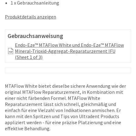
your
1 x Gebrauchsanleitung
be
HighRadius
shipped
account.
at
Produktdetails anzeigen
This
a
email
later
is
date
Gebrauchsanweisung
the
separate
best
Endo-Eze™ MTAFlow White und Endo-Eze™ MTAFlow
from
way
Mineral-Trioxid-Aggregat-Reparaturzement IFU
the
to
(Sheet 1 of 3)
rest
create
of
your
your
HighRadius
order
account
once
because
MTAFlow White bietet dieselbe sichere Anwendung wie der
it
it
original MTAFlow Reparaturzement, in Kombination mit
has
contains
einer nicht färbenden Formel. MTAFlow White
been
a
Reparaturzement lässt sich schnell, gleichmäßig und
replenished.
unique
einfach für eine Vielzahl von Indikationen anmischen. Er
link
kann mit den Spritzen und Tips von Ultradent Products
The
associated
appliziert werden - für eine präzise Platzierung und eine
estimated
with
effektive Behandlung.
ship
your