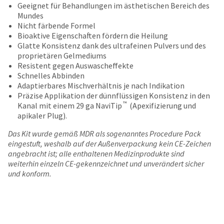
date
Geeignet für Behandlungen im ästhetischen Bereich des
account.
is
Mundes
If
subject
Nicht färbende Formel
you
to
Bioaktive Eigenschaften fördern die Heilung
do
change
Glatte Konsistenz dank des ultrafeinen Pulvers und des
not
at
proprietären Gelmediums
have
any
Resistent gegen Auswascheffekte
access
time
Schnelles Abbinden
to
due
Adaptierbares Mischverhältnis je nach Indikation
this
to
Präzise Applikation der dünnflüssigen Konsistenz in den
email
item
™
Kanal mit einem 29 ga NaviTip
(Apexifizierung und
you
availability.
apikaler Plug).
will
You
be
will
Das Kit wurde gemäß MDR als sogenanntes Procedure Pack
able
receive
eingestuft, weshalb auf der Außenverpackung kein CE-Zeichen
to
an
angebracht ist; alle enthaltenen Medizinprodukte sind
self-
order
weiterhin einzeln CE-gekennzeichnet und unverändert sicher
register,
confirmation
und konform.
but
email
will
and
need
an
your
email
customer
when