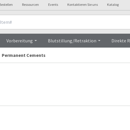
Bestellen
Ressourcen
Events
Kontaktieren Sie uns
Katalog
Vorbereitung
Blutstillung/Retraktion
Direkte 
Permanent Cements