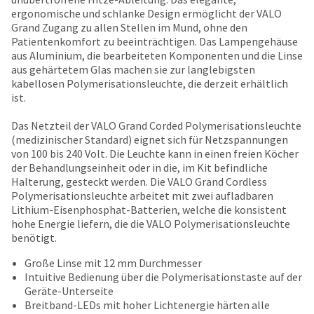
number
the
ergonomische und schlanke Design ermöglicht der VALO
and
item
Grand Zugang zu allen Stellen im Mund, ohne den
an
is
Patientenkomfort zu beeinträchtigen. Das Lampengehäuse
invoice
ready
aus Aluminium, die bearbeiteten Komponenten und die Linse
number
to
aus gehärtetem Glas machen sie zur langlebigsten
for
ship.
kabellosen Polymerisationsleuchte, die derzeit erhältlich
identification.
You
ist.
have
the
Das Netzteil der VALO Grand Corded Polymerisationsleuchte
You
option
(medizinischer Standard) eignet sich für Netzspannungen
are
to
von 100 bis 240 Volt. Die Leuchte kann in einen freien Köcher
cancel
der Behandlungseinheit oder in die, im Kit befindliche
now
the
Halterung, gesteckt werden. Die VALO Grand Cordless
leaving
item
Polymerisationsleuchte arbeitet mit zwei aufladbaren
at
Ultradent.com
Lithium-Eisenphosphat-Batterien, welche die konsistent
any
hohe Energie liefern, die die VALO Polymerisationsleuchte
and
time
benötigt.
being
while
Große Linse mit 12 mm Durchmesser
still
redirected
Intuitive Bedienung über die Polymerisationstaste auf der
in
to
Geräte-Unterseite
the
Breitband-LEDs mit hoher Lichtenergie härten alle
backordered
our