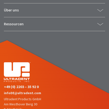
item
Ultradent
at
Products,
Über uns
any
Inc.
time
PO
while
Box
Ressourcen
still
952648
in
the
St.
backordered
Louis,
status.
MO
63195
+49 (0) 2203 – 35 92 0
infoDE@ultradent.com
Ultradent Products GmbH
Am Westhover Berg 30