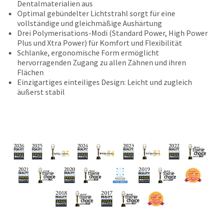
Dentalmaterialien aus
status
third-
Optimal gebündelter Lichtstrahl sorgt für eine
by
party
vollständige und gleichmäßige Aushärtung
calling
Drei Polymerisations-Modi (Standard Power, High Power
our
payment
Plus und Xtra Power) für Komfort und Flexibilität
customer
management
Schlanke, ergonomische Form ermöglicht
service
hervorragenden Zugang zu allen Zähnen und ihren
department
platform
Flächen
at
HighRadius.
Einzigartiges einteiliges Design: Leicht und zugleich
888.230.1420.
Please
äußerst stabil
The
have
estimated
ship
your
date*
login
is
subject
credentials
to
ready.
change
at
anytime
ancel
due
to
item
ntinue
availability.
to