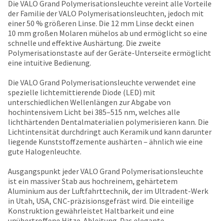
date
Die VALO Grand Polymerisationsleuchte vereint alle Vorteile
account.
is
der Familie der VALO Polymerisationsleuchten, jedoch mit
If
subject
einer 50 % größeren Linse. Die 12 mm Linse deckt einen
you
to
10 mm großen Molaren mühelos ab und ermöglicht so eine
do
change
schnelle und effektive Aushärtung. Die zweite
not
at
Polymerisationstaste auf der Geräte-Unterseite ermöglicht
have
any
eine intuitive Bedienung.
access
time
to
due
Die VALO Grand Polymerisationsleuchte verwendet eine
this
to
spezielle lichtemittierende Diode (LED) mit
email
item
unterschiedlichen Wellenlängen zur Abgabe von
you
availability.
hochintensivem Licht bei 385–515 nm, welches alle
will
You
lichthärtenden Dentalmaterialien polymerisieren kann. Die
be
will
Lichtintensität durchdringt auch Keramik und kann darunter
able
receive
liegende Kunststoffzemente aushärten ‒ ähnlich wie eine
to
an
gute Halogenleuchte.
self-
order
register,
confirmation
Ausgangspunkt jeder VALO Grand Polymerisationsleuchte
but
email
ist ein massiver Stab aus hochreinem, gehärtetem
will
and
Aluminium aus der Luftfahrttechnik, der im Ultradent-Werk
need
an
in Utah, USA, CNC-präzisionsgefräst wird. Die einteilige
your
email
Konstruktion gewährleistet Haltbarkeit und eine
customer
when
unübertroffene Hitze-Ableitung. Das elegante,