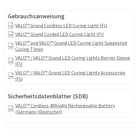
your
be
HighRadius
shipped
account.
Gebrauchsanweisung
at
This
a
VALO™ Grand Cordless LED Curing Light IFU
email
later
is
VALO™ Grand Corded LED Curing Light IFU
date
the
separate
VALO™ and VALO™ Grand LED Curing Light Suggested
best
from
Curing Times
way
the
to
VALO™ / VALO™ Grand LED Curing Lights Barrier Sleeve
rest
create
IFU
of
your
VALO™ / VALO™ Grand LED Curing Lights Accessories
your
HighRadius
IFU
order
account
once
because
it
it
Sicherheitsdatenblätter (SDB)
has
contains
been
VALO™ Cordless 400mAh Rechargeable Battery
a
replenished.
(Germany (Deutsche))
unique
link
The
associated
estimated
with
ship
your