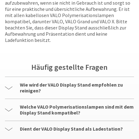
your
aufzubewahren, wenn sie nicht in Gebrauch ist und sorgt so
be
HighRadius
für eine praktische und übersichtliche Aufbewahrung. Er ist
shipped
account.
mit allen kabellosen VALO Polymerisationslampen
at
This
kompatibel, darunter VALO, VALO Grand und VALO X. Bitte
a
email
beachten Sie, dass dieser Display Stand ausschließlich zur
later
is
Aufbewahrung und Präsentation dient und keine
date
the
Ladefunktion besitzt.
separate
best
from
way
the
to
rest
create
Häufig gestellte Fragen
of
your
your
HighRadius
order
account
Wie wird der VALO Display Stand empfohlen zu
once
because
reinigen?
it
it
has
contains
been
a
Welche VALO Polymerisationslampen sind mit dem
replenished.
unique
Display Stand kompatibel?
link
The
associated
estimated
Dient der VALO Display Stand als Ladestation?
with
ship
your