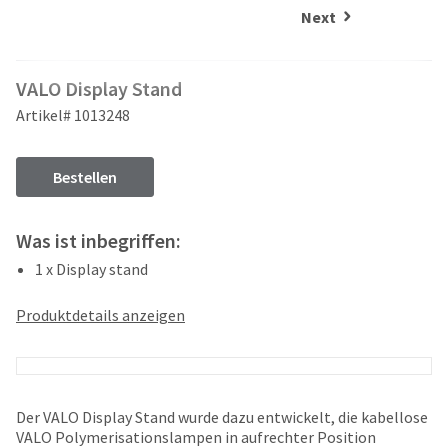
and
an
Next
our
automated
manufacturing
email
team
from
VALO Display Stand
is
HighRadius
currently
that
Artikel# 1013248
working
contains
to
important
replenish
login
Bestellen
it.
information:
You
Please
Was ist inbegriffen:
can
refer
still
1 x Display stand
to
add
this
these
email
Produktdetails anzeigen
items
and
to
follow
your
its
order
directions
and
to
Der VALO Display Stand wurde dazu entwickelt, die kabellose
they
create
VALO Polymerisationslampen in aufrechter Position
will