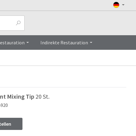
Top
Restauration
Indirekte Restauration
nt Mixing Tip
20 St.
5920
tellen