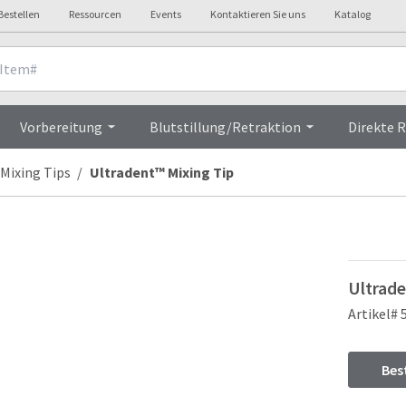
Bestellen
Ressourcen
Events
Kontaktieren Sie uns
Katalog
Overview
Vorbereitung
Blutstillung/Retraktion
Direkte 
Mixing Tips
Ultradent™ Mixing Tip
Ultrade
Artikel# 
Bes