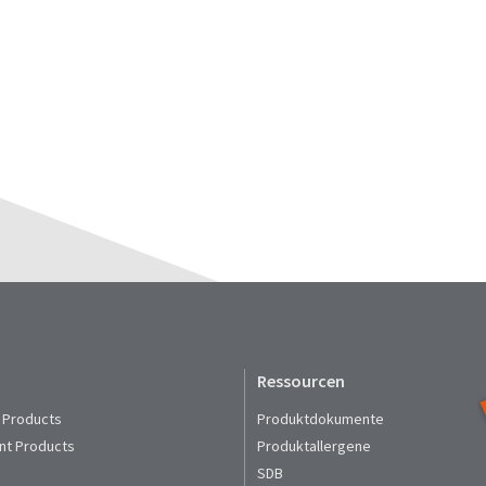
Ressourcen
 Products
Produktdokumente
nt Products
Produktallergene
SDB