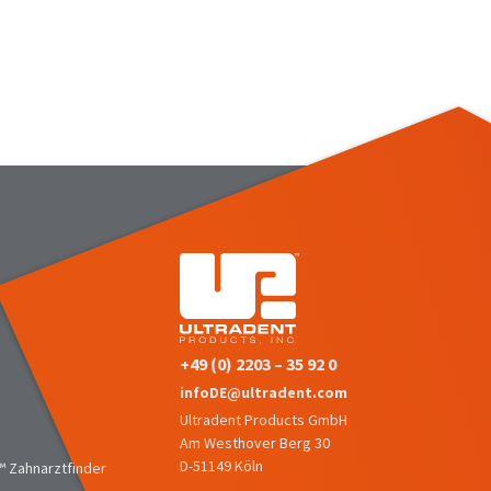
+49 (0) 2203 – 35 92 0
infoDE@ultradent.com
Ultradent Products GmbH
Am Westhover Berg 30
D-51149 Köln
 Zahnarztfinder