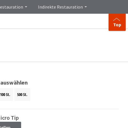
Restauration
Indirekte Restauration
Top
 auswählen
100 St.
500 St.
icro Tip
tellen