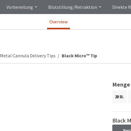
Vorbereitung
Blutstillung/Retraktion
Direkte 
Overview
Metal Cannula Delivery Tips
Black Micro™ Tip
Menge
20 St.
Black M
Bes