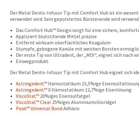
Der Metal Dento-Infusor Tip mit Comfort Hub ist ein wesent
verwendet wird. Sein gepolstertes Bürstenende wird verwend
Das Comfort Hub™ Design sorgt für eine sichere, komfort
Appliziert blutstillende Mittel präzise
Entfernt wirksam oberflächliches Koagulum
Stumpfe, gebogene Kanüle mit weichen Borsten ermöglich
Der erste Tip von Ultradent, der „MDI“, eignet sich nach 
Einwegprodukt
Der Metal Dento-Infusor Tip mit Comfort Hub eignet sich idea
Astringedent™
Hämostatikum 15,5%ige Eisensulfatlösun
Astringedent™ X
Hämostatikum 12,7%ige Eisenlösung
ViscoStat™
20%iges Eisensulfatgel
ViscoStat™ Clear
25%iges Aluminiumchloridgel
Peak™ Universal Bond
Adhäsiv