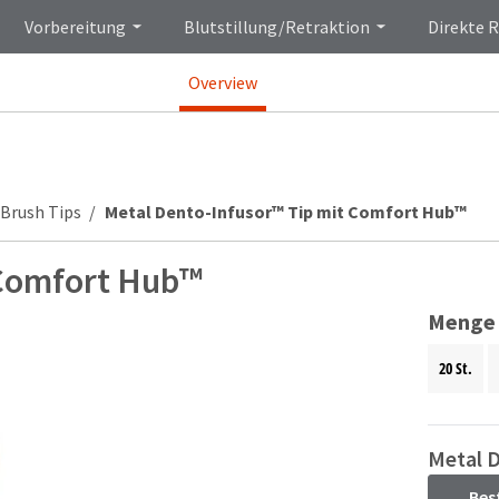
Vorbereitung
Blutstillung/Retraktion
Direkte 
Overview
Brush Tips
Metal Dento-Infusor™ Tip mit Comfort Hub™
 Comfort Hub™
Menge
20 St.
Metal 
Bes