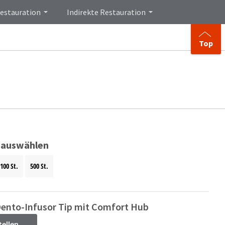
Restauration
Indirekte Restauration
Top
 auswählen
100 St.
500 St.
Dento-Infusor Tip mit Comfort Hub
tellen