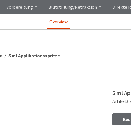
Vorbereitung
Blutstillung/Retraktion
Direkte 
Overview
en
5 ml Applikationsspritze
5 ml Ap
Artikel# 
Bes