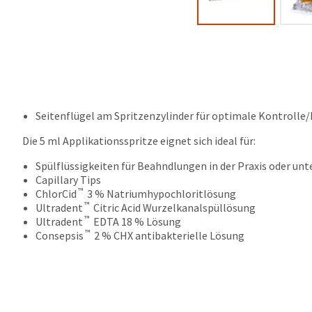
Seitenflügel am Spritzenzylinder für optimale Kontrolle
Die 5 ml Applikationsspritze eignet sich ideal für:
Spülflüssigkeiten für Beahndlungen in der Praxis oder unt
Capillary Tips
™
ChlorCid
3 % Natriumhypochloritlösung
™
Ultradent
Citric Acid Wurzelkanalspüllösung
™
Ultradent
EDTA 18 % Lösung
™
Consepsis
2 % CHX antibakterielle Lösung