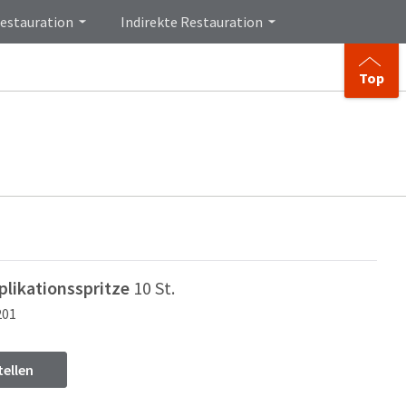
Restauration
Indirekte Restauration
Top
plikationsspritze
10 St.
201
tellen