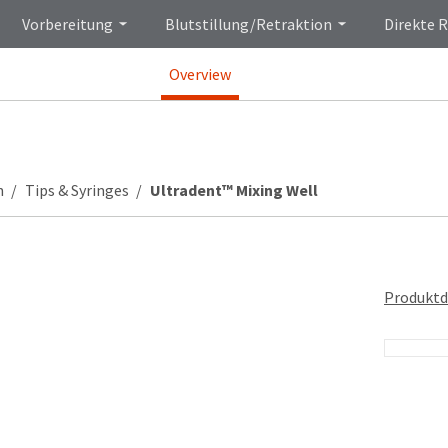
Vorbereitung
Blutstillung/Retraktion
Direkte 
Overview
n
Tips & Syringes
Ultradent™ Mixing Well
Produktd