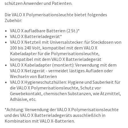
date
schützen Anwender und Patienten.
account.
is
If
subject
Die VALO X Polymerisationsleuchte bietet folgendes
you
to
Zubehör:
do
change
not
at
VALO X aufladbare Batterien (2 St.)*
have
any
VALO X Batterieladegerät*
access
time
VALO X Netzteil mit Universalstecker: für Steckdosen von
to
due
100 bis 240 Volt, kompatibel mit dem VALO X
this
to
Kabeladapter für die Polymerisationsleuchte,
email
item
kompatibel mit dem VALO X Batterieladegerät
you
availability.
VALO X Kabeladapter (montiert): Verwendung mit dem
will
You
VALO X Netzgerät - vermeidet lästiges Aufladen oder
be
will
Wechseln von Batterien
able
receive
VALO X Hygieneschutzhüllen: Hygiene und Sauberkeit für
to
an
die VALO X Polymerisationsleuchte, Schutz vor
self-
order
Gewebekontakt, chemischen Substanzen, wie Ätzmittel,
register,
confirmation
Adhäsive, etc.
but
email
will
and
*Achtung: Verwendung der VALO X Polymerisationsleuchte
need
an
und des VALO X Batterieladegeräts ausschließlich in
your
email
Kombination mit VALO X-Batterien.
customer
when