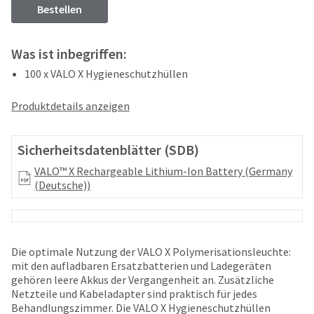
your
Bestellen
be
HighRadius
shipped
account.
at
This
Was ist inbegriffen:
a
email
later
is
100 x VALO X Hygieneschutzhüllen
date
the
separate
best
Produktdetails anzeigen
from
way
the
to
rest
create
Sicherheitsdatenblätter (SDB)
of
your
your
HighRadius
VALO™ X Rechargeable Lithium-Ion Battery (Germany
order
account
(Deutsche))
once
because
it
it
has
contains
been
a
replenished.
Die optimale Nutzung der VALO X Polymerisationsleuchte:
unique
mit den aufladbaren Ersatzbatterien und Ladegeräten
link
The
gehören leere Akkus der Vergangenheit an. Zusätzliche
associated
estimated
Netzteile und Kabeladapter sind praktisch für jedes
with
ship
Behandlungszimmer. Die VALO X Hygieneschutzhüllen
your