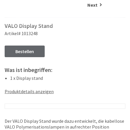
and
an
Next
our
automated
manufacturing
email
team
from
VALO Display Stand
is
HighRadius
currently
that
Artikel# 1013248
working
contains
to
important
replenish
login
Bestellen
it.
information:
You
Please
Was ist inbegriffen:
can
refer
still
1 x Display stand
to
add
this
these
email
Produktdetails anzeigen
items
and
to
follow
your
its
order
directions
and
to
Der VALO Display Stand wurde dazu entwickelt, die kabellose
they
create
VALO Polymerisationslampen in aufrechter Position
will