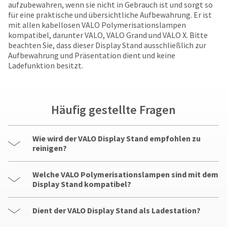
your
aufzubewahren, wenn sie nicht in Gebrauch ist und sorgt so
be
HighRadius
für eine praktische und übersichtliche Aufbewahrung. Er ist
shipped
account.
mit allen kabellosen VALO Polymerisationslampen
at
This
kompatibel, darunter VALO, VALO Grand und VALO X. Bitte
a
email
beachten Sie, dass dieser Display Stand ausschließlich zur
later
is
Aufbewahrung und Präsentation dient und keine
date
the
Ladefunktion besitzt.
separate
best
from
way
the
to
rest
create
Häufig gestellte Fragen
of
your
your
HighRadius
order
account
Wie wird der VALO Display Stand empfohlen zu
once
because
reinigen?
it
it
has
contains
been
a
Welche VALO Polymerisationslampen sind mit dem
replenished.
unique
Display Stand kompatibel?
link
The
associated
estimated
Dient der VALO Display Stand als Ladestation?
with
ship
your