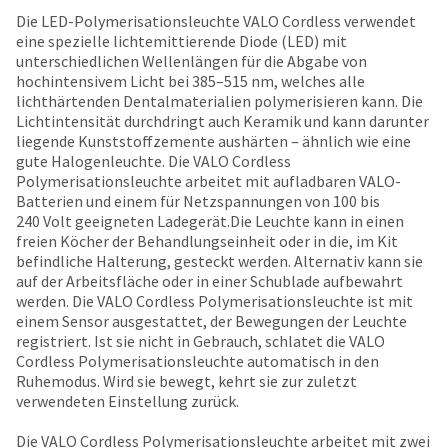
date
account.
Die LED-Polymerisationsleuchte VALO Cordless verwendet
is
If
eine spezielle lichtemittierende Diode (LED) mit
subject
you
unterschiedlichen Wellenlängen für die Abgabe von
to
do
hochintensivem Licht bei 385–515 nm, welches alle
change
not
lichthärtenden Dentalmaterialien polymerisieren kann. Die
at
have
Lichtintensität durchdringt auch Keramik und kann darunter
any
access
liegende Kunststoffzemente aushärten ‒ ähnlich wie eine
time
to
gute Halogenleuchte. Die VALO Cordless
due
this
Polymerisationsleuchte arbeitet mit aufladbaren VALO-
to
email
Batterien und einem für Netzspannungen von 100 bis
item
you
240 Volt geeigneten Ladegerät.Die Leuchte kann in einen
availability.
will
freien Köcher der Behandlungseinheit oder in die, im Kit
You
be
befindliche Halterung, gesteckt werden. Alternativ kann sie
will
able
auf der Arbeitsfläche oder in einer Schublade aufbewahrt
receive
to
werden. Die VALO Cordless Polymerisationsleuchte ist mit
an
self-
einem Sensor ausgestattet, der Bewegungen der Leuchte
order
register,
registriert. Ist sie nicht in Gebrauch, schlatet die VALO
confirmation
but
Cordless Polymerisationsleuchte automatisch in den
email
will
Ruhemodus. Wird sie bewegt, kehrt sie zur zuletzt
and
need
verwendeten Einstellung zurück.
an
your
email
customer
Die VALO Cordless Polymerisationsleuchte arbeitet mit zwei
when