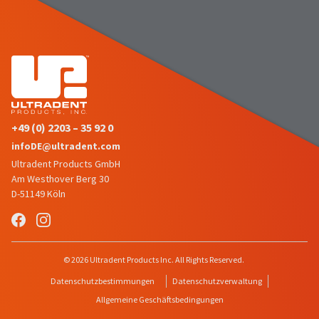
item
Ultradent
at
Products,
any
Inc.
time
PO
while
Box
still
952648
in
the
St.
backordered
Louis,
status.
MO
+49 (0) 2203 – 35 92 0
63195
infoDE@ultradent.com
Ultradent Products GmbH
Am Westhover Berg 30
D-51149 Köln
© 2026 Ultradent Products Inc. All Rights Reserved.
Datenschutzbestimmungen
Datenschutzverwaltung
Allgemeine Geschäftsbedingungen