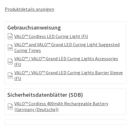
your
be
HighRadius
Produktdetails anzeigen
shipped
account.
at
This
a
email
Gebrauchsanweisung
later
is
date
the
VALO™ Cordless LED Curing Light IFU
separate
best
VALO™ and VALO™ Grand LED Curing Light Suggested
from
way
Curing Times
the
to
rest
VALO™ / VALO™ Grand LED Curing Lights Accessories
create
of
IFU
your
your
HighRadius
VALO™ / VALO™ Grand LED Curing Lights Barrier Sleeve
order
account
IFU
once
because
it
it
has
Sicherheitsdatenblätter (SDB)
contains
been
a
VALO™ Cordless 400mAh Rechargeable Battery
replenished.
unique
(Germany (Deutsche))
link
The
associated
estimated
with
ship
your