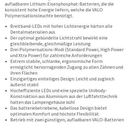
number
aufladbaren Lithium-Eisenphosphat-Batterien, die die
the
and
konsistent hohe Energie liefern, welche die VALO
item
an
Polymerisationsleuchte benötigt.
is
invoice
ready
number
Breitband-LEDs mit hoher Lichtenergie härten alle
to
for
Dentalmaterialien aus
ship.
identification.
Der optimal gebündelte Lichtstrahl bewirkt eine
You
gleichbleibende, gleichmäßige Leistung
have
Drei Polymerisations-Modi (Standard Power, High Power
the
You
und Xtra Power) für zahlreiche Anforderungen
option
Extrem stabile, schlanke, ergonomische Form
are
to
ermöglicht hervorragenden Zugang zu allen Zähnen und
cancel
now
ihren Flächen
the
leaving
Einzigartiges einteiliges Design: Leicht und zugleich
item
äußerst stabil
at
Ultradent.com
Hocheffiziente LEDs und eine spezielle Unibody-
any
and
Konstruktion aus Aluminium aus der Luftfahrttechnik
time
halten das Lampengehäuse kühl
being
while
Das batteriebetriebene, kabellose Design bietet
still
redirected
optimalen Komfort und höchste Flexibilität
in
to
Betrieb mit zwei günstigen, aufladbaren VALO-Batterien
the
backordered
our