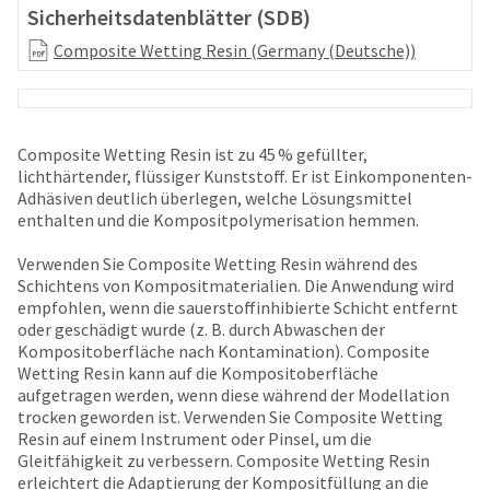
your
Sicherheitsdatenblätter (SDB)
be
HighRadius
shipped
account.
Composite Wetting Resin (Germany (Deutsche))
at
This
a
email
later
is
date
the
separate
Composite Wetting Resin ist zu 45 % gefüllter,
best
from
lichthärtender, flüssiger Kunststoff. Er ist Einkomponenten-
way
the
Adhäsiven deutlich überlegen, welche Lösungsmittel
to
rest
enthalten und die Kompositpolymerisation hemmen.
create
of
your
your
Verwenden Sie Composite Wetting Resin während des
HighRadius
order
Schichtens von Kompositmaterialien. Die Anwendung wird
account
once
empfohlen, wenn die sauerstoffinhibierte Schicht entfernt
because
it
oder geschädigt wurde (z. B. durch Abwaschen der
it
has
Kompositoberfläche nach Kontamination). Composite
contains
been
Wetting Resin kann auf die Kompositoberfläche
a
replenished.
aufgetragen werden, wenn diese während der Modellation
unique
trocken geworden ist. Verwenden Sie Composite Wetting
link
The
Resin auf einem Instrument oder Pinsel, um die
associated
estimated
Gleitfähigkeit zu verbessern. Composite Wetting Resin
with
ship
erleichtert die Adaptierung der Kompositfüllung an die
your