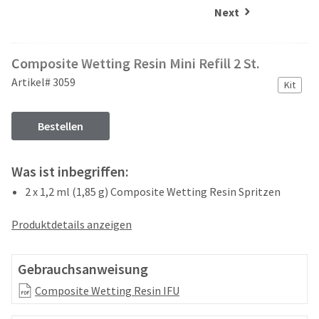
and
an
Next
our
automated
manufacturing
email
team
from
Composite Wetting Resin Mini Refill 2 St.
is
HighRadius
currently
that
Artikel# 3059
Kit
working
contains
to
important
replenish
login
Bestellen
it.
information:
You
Please
Was ist inbegriffen:
can
refer
still
2 x 1,2 ml (1,85 g) Composite Wetting Resin Spritzen
to
add
this
these
email
Produktdetails anzeigen
items
and
to
follow
your
its
Gebrauchsanweisung
order
directions
and
Composite Wetting Resin IFU
to
they
create
will