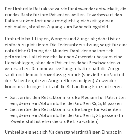
your
be
HighRadius
Der Umbrella Retraktor wurde für Anwender entwickelt, die
shipped
account.
nur das Beste für ihre Patienten wollen. Er verbessert den
at
This
Patientenkomfort und ermöglicht gleichzeitig einen
a
email
optimalen, stabilen Zugang zum Behandlungsfeld.
later
is
date
the
Umbrella hält Lippen, Wangen und Zunge ab; dabei ist er
separate
best
einfach zu platzieren. Die Federunterstützung sorgt für eine
from
way
natürliche Öffnung des Mundes. Dank der anatomisch
the
to
geformten Haltebereiche können Anwender bequem eine
rest
create
Hand ablegen, ohne den Patienten dabei Beschwerden zu
of
your
verursachen. Der innovative Zungenhalter hält die Zunge
your
HighRadius
sanft und dennoch zuverlässig zurück (speziell zum Vorteil
order
account
der Patienten, die zu Würgereflexen neigen). Anwender
once
because
können sich ungestört auf die Behandlung konzentrieren.
it
it
has
contains
Setzen Sie den Retraktor in Größe Medium für Patienten
been
a
ein, denen ein Abformlöffel der Größen XS, S, M passen
replenished.
unique
Setzen Sie den Retraktor in Größe Large für Patienten
link
ein, denen ein Abformlöffel der Größen L, XL passen (Im
The
associated
Zweifelsfall ist eher die Größe L zu wählen)
estimated
with
ship
Umbrella eignet sich für den standardmäßigen Einsatz in
your