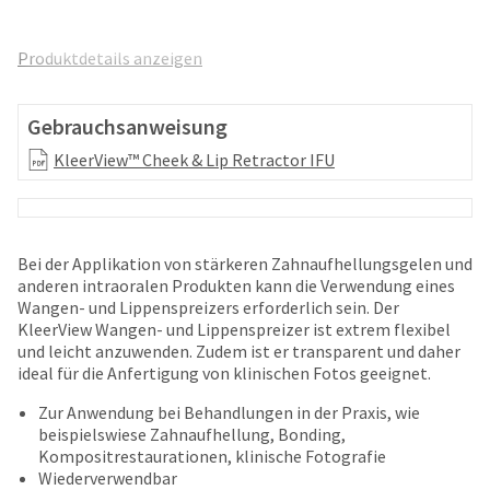
and
an
our
automated
manufacturing
Produktdetails anzeigen
email
team
from
is
HighRadius
currently
Gebrauchsanweisung
that
working
contains
KleerView™ Cheek & Lip Retractor IFU
to
important
replenish
login
it.
information:
You
Please
Bei der Applikation von stärkeren Zahnaufhellungsgelen und
can
refer
anderen intraoralen Produkten kann die Verwendung eines
still
to
Wangen- und Lippenspreizers erforderlich sein. Der
add
this
KleerView Wangen- und Lippenspreizer ist extrem flexibel
these
email
und leicht anzuwenden. Zudem ist er transparent und daher
items
and
ideal für die Anfertigung von klinischen Fotos geeignet.
to
follow
your
its
Zur Anwendung bei Behandlungen in der Praxis, wie
order
directions
beispielswiese Zahnaufhellung, Bonding,
and
to
Kompositrestaurationen, klinische Fotografie
they
create
Wiederverwendbar
will