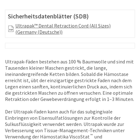
your
be
HighRadius
shipped
account.
Sicherheitsdatenblätter (SDB)
at
This
a
Ultrapak™ Dental Retraction Cord (All Sizes)
email
later
(Germany (Deutsche))
is
date
the
separate
best
from
way
the
to
rest
Ultrapak-Fäden bestehen aus 100 % Baumwolle und sind mit
create
of
Tausenden kleiner Maschen gestrickt, die lange,
your
your
ineinandergreifende Ketten bilden. Sobald die Hämostase
HighRadius
order
erreicht ist, übt der einzigartige gestrickte Faden nach dem
account
once
Legen einen sanften, kontinuierlichen Druck aus, indem sich
because
it
die gestrickten Maschen zu öffnen versuchen. Eine optimale
it
has
Retraktion oder Gewebeverdrängung erfolgt in 1–3 Minuten.
contains
been
a
replenished.
Der Ultrapak-Faden kann auch für das subgingivale
unique
Einbringen von Eisensulfatlösungen zur Kontrolle der
link
The
Sulkusflüssigkeit verwendet werden. Ultrapak wurde zur
associated
estimated
Verbesserung von Tissue-Management-Techniken unter
with
ship
™
Verwendung der Hämostatika ViscoStat
und
your