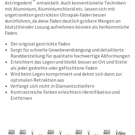
date
™
Astringedent
entwickelt. Auch konventionelle Techniken
account.
is
mit Aluminium, Aluminiumchlorid etc. lassen sich mit
If
subject
ungetränkten gestrickten Ultrapak-Fäden besser
you
to
durchführen, da diese Fäden deutlich größere Mengen an
do
change
blutstillender Lösung aufnehmen können als herkömmliche
not
at
Fäden.
have
any
access
time
Der original gestrickte Faden
to
due
Sorgt für schnelle Gewebeverdrängung und detaillierte
this
to
Randdarstellung für qualitativ hochwertige Abformungen
email
item
Erleichtert das Legen und bleibt besser an Ort und Stelle
you
availability.
als jeder gedrehte oder geflochtene Faden
will
You
Wird beim Legen komprimiert und dehnt sich dann zur
be
will
optimalen Retraktion aus
able
receive
Verfängt sich nicht in Diamantschleifern
to
an
Kontrastreiche Farben erleichtern Identifikation und
self-
order
Entfernen
register,
confirmation
but
email
will
and
need
an
your
email
customer
when