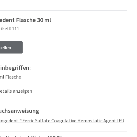
edent Flasche 30 ml
tikel# 111
tellen
 inbegriffen:
 ml Flasche
etails anzeigen
uchsanweisung
ingedent™ Ferric Sulfate Coagulative Hemostatic Agent IFU