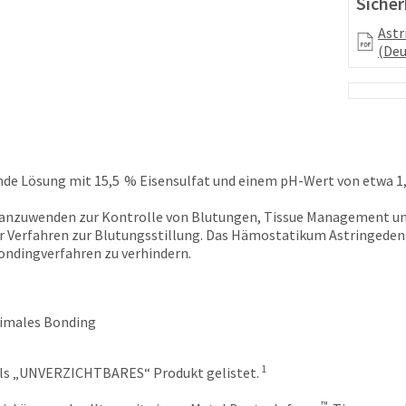
Sicher
Astr
(Deu
nde Lösung mit 15,5 % Eisensulfat und einem pH-Wert von etwa 1,
ch anzuwenden zur Kontrolle von Blutungen, Tissue Management 
scher Verfahren zur Blutungsstillung. Das Hämostatikum Astringe
Bondingverfahren zu verhindern.
timales Bonding
1
ls „UNVERZICHTBARES“ Produkt gelistet.
™