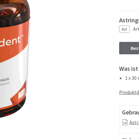
Astring
Ar
Kit
Bes
Was ist
1 x 30
Produktd
Gebra
Astr