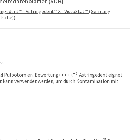
heitsdatenblätter (SDB)
ingedent™ - Astringedent™ X - ViscoStat™ (Germany
tsche))
0.
1
und Pulpotomien. Bewertung+++++.”
Astringedent eignet
dent kann verwendet werden, um durch Kontamination mit
™