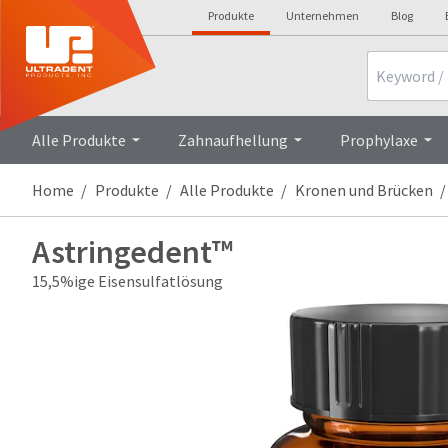
Produkte
Unternehmen
Blog
Search
Alle Produkte
Zahnaufhellung
Prophylaxe
Home
Produkte
Alle Produkte
Kronen und Brücken
Astringedent™
15,5%ige Eisensulfatlösung