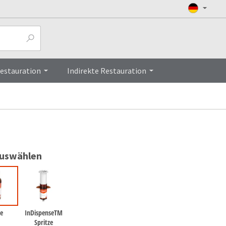
Top
Restauration
Indirekte Restauration
auswählen
e
InDispenseTM
Spritze