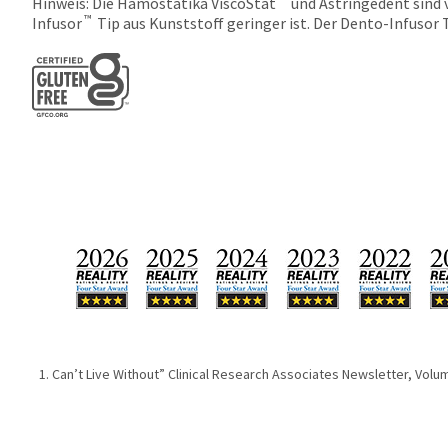
Hinweis: Die Hämostatika ViscoStat
und Astringedent sind 
™
Infusor
Tip aus Kunststoff geringer ist. Der Dento-Infusor T
Can’t Live Without” Clinical Research Associates Newsletter, Volume