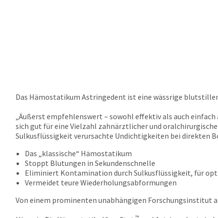
Das Hämostatikum Astringedent ist eine wässrige blutstille
„Äußerst empfehlenswert ‒ sowohl effektiv als auch einfa
sich gut für eine Vielzahl zahnärztlicher und oralchirurgi
Sulkusflüssigkeit verursachte Undichtigkeiten bei direkten 
Das „klassische“ Hämostatikum
Stoppt Blutungen in Sekundenschnelle
Eliminiert Kontamination durch Sulkusflüssigkeit, für op
Vermeidet teure Wiederholungsabformungen
Von einem prominenten unabhängigen Forschungsinstitut a
™