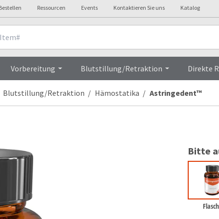
Bestellen
Ressourcen
Events
Kontaktieren Sie uns
Katalog
Overview
Vorbereitung
Blutstillung/Retraktion
Direkte 
Blutstillung/Retraktion
Hämostatika
Astringedent™
Bitte 
Flasch