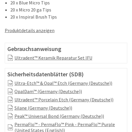
your
20 x Blue Micro Tips
be
HighRadius
20 x Micro 20 ga Tips
shipped
account.
at
20 x Inspiral Brush Tips
This
a
email
later
is
Produktdetails anzeigen
date
the
separate
best
from
way
Gebrauchsanweisung
the
to
rest
Ultradent™ Keramik Reparatur Set IFU
create
of
your
your
HighRadius
Sicherheitsdatenblätter (SDB)
order
account
once
because
Ultra-Etch™ & Opal™ Etch (Germany (Deutsche))
it
it
OpalDam™ (Germany (Deutsche))
has
contains
been
Ultradent™ Porcelain Etch (Germany (Deutsche))
a
replenished.
unique
Silane (Germany (Deutsche))
link
The
Peak™ Universal Bond (Germany (Deutsche))
associated
estimated
with
PermaFlo™ - PermaFlo™ Pink - PermaFlo™ Purple
ship
your
(United States (English))