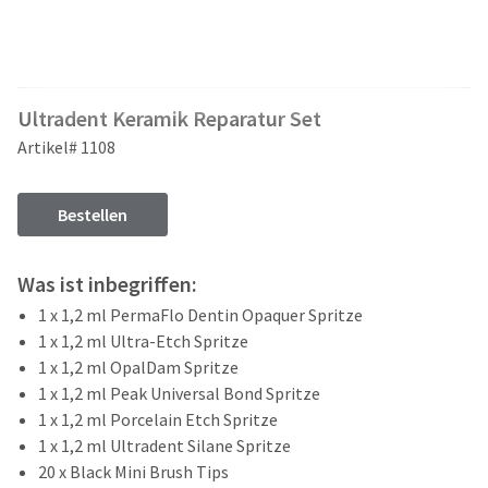
and
an
our
automated
manufacturing
email
team
from
is
HighRadius
Ultradent Keramik Reparatur Set
currently
that
working
contains
Artikel# 1108
to
important
replenish
login
it.
information:
Bestellen
You
Please
can
refer
Was ist inbegriffen:
still
to
add
1 x 1,2 ml PermaFlo Dentin Opaquer Spritze
this
these
email
1 x 1,2 ml Ultra-Etch Spritze
items
and
1 x 1,2 ml OpalDam Spritze
to
follow
1 x 1,2 ml Peak Universal Bond Spritze
your
its
order
1 x 1,2 ml Porcelain Etch Spritze
directions
and
1 x 1,2 ml Ultradent Silane Spritze
to
they
create
20 x Black Mini Brush Tips
will