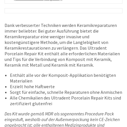
date
account.
is
If
subject
you
to
do
change
Dank verbesserter Techniken werden Keramikreparaturen
not
at
immer beliebter. Bei guter Ausführung bietet die
have
any
Keramikreparatur eine weniger invasive und
access
time
kostengünstigere Methode, um die Langlebigkeit von
to
due
Keramikrestaurationen zu verlängern. Das Ultradent
this
to
Porcelain Repair Kit enthält alle erforderlichen Materialien
email
item
und Tips für die Verbindung von Komposit mit Keramik,
you
availability.
Keramik mit Metall und Keramik mit Keramik.
will
You
be
will
Enthält alle vor der Komposit-Applikation benötigten
able
receive
Materialien
to
an
Erzielt hohe Haftwerte
self-
order
Sorgt für einfache, schnelle Reparaturen ohne Anmischen
register,
confirmation
Alle Chemikalien des Ultradent Porcelain Repair Kits sind
but
email
zertifiziert glutenfrei
will
and
need
Das Kit wurde gemäß MDR als sogenanntes Procedure Pack
an
your
eingestuft, weshalb auf der Außenverpackung kein CE-Zeichen
email
customer
angebracht ist; alle enthaltenen Medizinprodukte sind
when